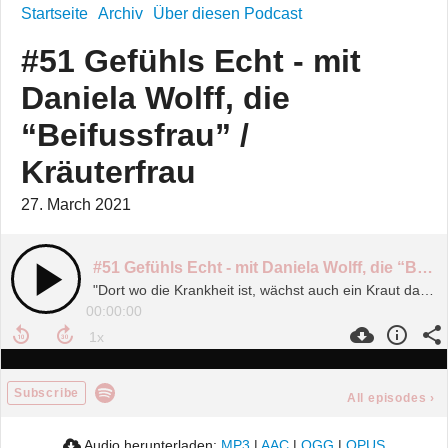
Startseite
Archiv
Über diesen Podcast
#51 Gefühls Echt - mit
Daniela Wolff, die
“Beifussfrau” /
Kräuterfrau
27. March 2021
#51 Gefühls Echt - mit Daniela Wolff, die “Beifussfrau” / Kräuterfrau
"Dort wo die Krankheit ist, wächst auch ein Kraut dagegen!" - Paraselsus
00:00:00
Subscribe
All episodes
›
Audio herunterladen:
MP3
|
AAC
|
OGG
|
OPUS