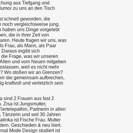
schung aus Tiefgang und
/Humor zu uns an den Tisch
st schnell geworden, die
 noch vergleichsweise jung.
n haben uns Dinge vorgelebt
n, die in ihrer Zeit von
ren. Heute fragen wir uns, was
ls Frau, als Mann, als Paar
 Daraus ergibt sich
 die Frage, was wir unseren
 Alten und vom Neuen mitgeben
oslassen, weil es nicht mehr
t? Wo stoßen wir an Grenzen?
ir die gemeinsam aufbrechen,
g kraftvoll und verletzlich sein
a sind 2 Frauen aus fast 2
 Zisa ist Jungsmutter,
ertelepathin, Partnerin in allen
 Tänzerin und seit 30 Jahren
Katinka ist Fische Frau. Mutter
ern. Geschieden & neu liiert.
mal Mode Design studiert ist