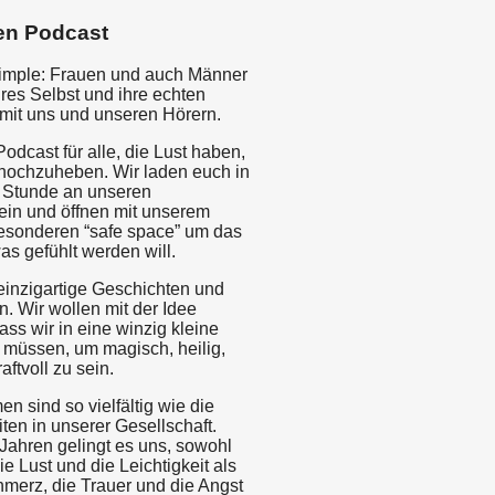
en Podcast
 simple: Frauen und auch Männer
hres Selbst und ihre echten
mit uns und unseren Hörern.
Podcast für alle, die Lust haben,
hochzuheben. Wir laden euch in
 Stunde an unseren
ein und öffnen mit unserem
esonderen “safe space” um das
as gefühlt werden will.
 einzigartige Geschichten und
n. Wir wollen mit der Idee
ss wir in eine winzig kleine
müssen, um magisch, heilig,
aftvoll zu sein.
 sind so vielfältig wie die
ten in unserer Gesellschaft.
 Jahren gelingt es uns, sowohl
ie Lust und die Leichtigkeit als
merz, die Trauer und die Angst