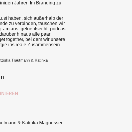
einigen Jahren Im Branding zu
 Lust haben, sich außerhalb der
nde zu verbinden, tauschen wir
agram aus: gefuehlsecht_podcast
arüber hinaus alle paar
et together, bei dem wir unsere
gie ins reale Zusammensein
nziska Trautmann & Katinka
en
rautmann & Katinka Magnussen