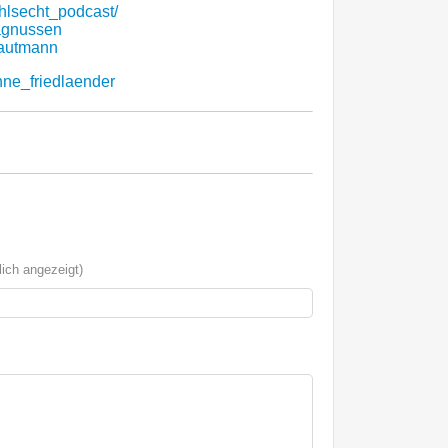
hlsecht_podcast/
agnussen
rautmann
nne_friedlaender
ich angezeigt)