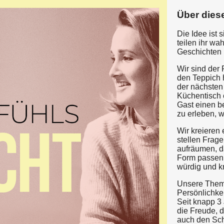
Über dies
Die Idee ist
teilen ihr wa
Geschichten 
Wir sind der 
den Teppich 
der nächsten
Küchentisch 
Gast einen b
zu erleben, w
Wir kreieren
stellen Frage
aufräumen, da
Form passen 
würdig und kr
Unsere Themen
Persönlichkei
Seit knapp 3
die Freude, d
auch den Sch