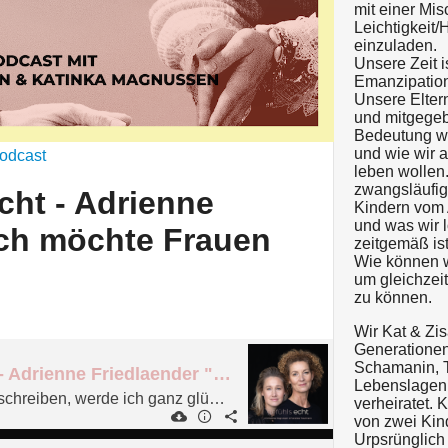
mit einer Mi
Leichtigkeit
einzuladen.
Unsere Zeit i
Emanzipation
Unsere Elter
und mitgegebe
Bedeutung wa
und wie wir a
odcast
leben wollen.
zwangsläufig
cht - Adrienne
Kindern vom
und was wir l
Ich möchte Frauen
zeitgemäß is
Wie können w
um gleichzeiti
zu können.
Wir Kat & Zis
Generationen.
Schamanin, Ti
#134 Gefühls Echt - Adrienne Friedlaender "Ich möchte Frauen ermutigen."
Lebenslagen,
"Wenn ich anfange zu schreiben, werde ich ganz glücklich."
verheiratet. 
von zwei Kind
Urpsrünglich 