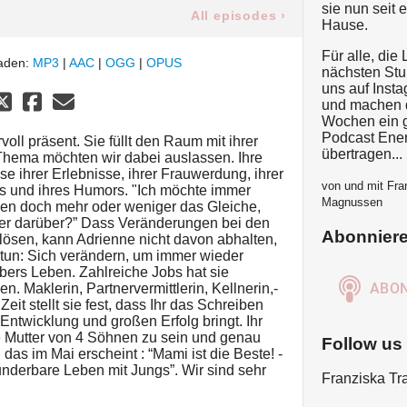
sie nun seit 
All episodes
›
Hause.
Für alle, die
laden:
MP3
|
AAC
|
OGG
|
OPUS
nächsten Stu
uns auf Inst
und machen d
Wochen ein g
Podcast Ener
oll präsent. Sie füllt den Raum mit ihrer
übertragen...
Thema möchten wir dabei auslassen. Ihre
e ihrer Erlebnisse, ihrer Frauwerdung, ihrer
von und mit Fra
tes und ihres Humors. "Ich möchte immer
Magnussen
ben doch mehr oder weniger das Gleiche,
her darüber?” Dass Veränderungen bei den
Abonnier
ösen, kann Adrienne nicht davon abhalten,
tun: Sich verändern, um immer wieder
bers Leben. Zahlreiche Jobs hat sie
n. Maklerin, Partnervermittlerin, Kellnerin,-
eit stellt sie fest, dass Ihr das Schreiben
Entwicklung und großen Erfolg bringt. Ihr
e Mutter von 4 Söhnen zu sein und genau
Follow us
das im Mai erscheint : “Mami ist die Beste! -
nderbare Leben mit Jungs”. Wir sind sehr
Franziska T