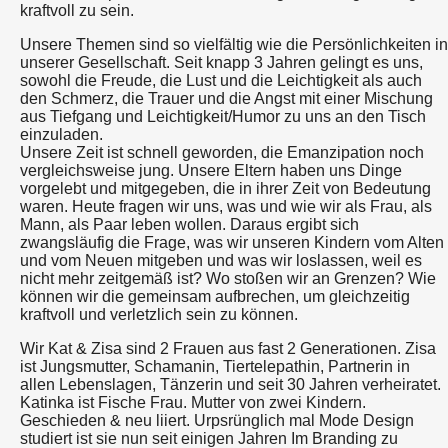
kraftvoll zu sein.
Unsere Themen sind so vielfältig wie die Persönlichkeiten in
unserer Gesellschaft. Seit knapp 3 Jahren gelingt es uns,
sowohl die Freude, die Lust und die Leichtigkeit als auch
den Schmerz, die Trauer und die Angst mit einer Mischung
aus Tiefgang und Leichtigkeit/Humor zu uns an den Tisch
einzuladen.
Unsere Zeit ist schnell geworden, die Emanzipation noch
vergleichsweise jung. Unsere Eltern haben uns Dinge
vorgelebt und mitgegeben, die in ihrer Zeit von Bedeutung
waren. Heute fragen wir uns, was und wie wir als Frau, als
Mann, als Paar leben wollen. Daraus ergibt sich
zwangsläufig die Frage, was wir unseren Kindern vom Alten
und vom Neuen mitgeben und was wir loslassen, weil es
nicht mehr zeitgemäß ist? Wo stoßen wir an Grenzen? Wie
können wir die gemeinsam aufbrechen, um gleichzeitig
kraftvoll und verletzlich sein zu können.
Wir Kat & Zisa sind 2 Frauen aus fast 2 Generationen. Zisa
ist Jungsmutter, Schamanin, Tiertelepathin, Partnerin in
allen Lebenslagen, Tänzerin und seit 30 Jahren verheiratet.
Katinka ist Fische Frau. Mutter von zwei Kindern.
Geschieden & neu liiert. Urpsrünglich mal Mode Design
studiert ist sie nun seit einigen Jahren Im Branding zu