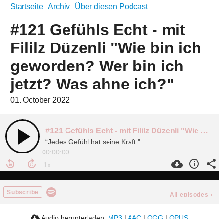
Startseite
Archiv
Über diesen Podcast
#121 Gefühls Echt - mit
Fililz Düzenli "Wie bin ich
geworden? Wer bin ich
jetzt? Was ahne ich?"
01. October 2022
#121 Gefühls Echt - mit Fililz Düzenli "Wie bin ich geworden? Wer bin ich jetzt? Was ahne ich?"
“Jedes Gefühl hat seine Kraft."
00:00:00
Subscribe
All episodes
›
Audio herunterladen:
MP3
|
AAC
|
OGG
|
OPUS